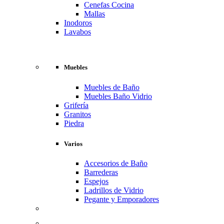
Cenefas Cocina
Mallas
Inodoros
Lavabos
Muebles
Muebles de Baño
Muebles Baño Vidrio
Grifería
Granitos
Piedra
Varios
Accesorios de Baño
Barrederas
Espejos
Ladrillos de Vidrio
Pegante y Emporadores