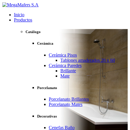
Inicio
Productos
Catálogo
Cerámica
Cerámica Pisos
Tablones amaderados 20 x 60
Cerámica Paredes
Brillante
Mate
Porcelanato
Porcelanato Brillantes
Porcelanato Mates
Decorativas
Cenefas Baño