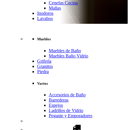
Cenefas Cocina
Mallas
Inodoros
Lavabos
Muebles
Muebles de Baño
Muebles Baño Vidrio
Grifería
Granitos
Piedra
Varios
Accesorios de Baño
Barrederas
Espejos
Ladrillos de Vidrio
Pegante y Emporadores