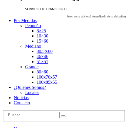
SERVICIO DE TRANSPORTE
*(con costo adicional dependiendo de su ubicación)
Por Medidas
Pequeño
8×25
10×30
15×60
Mediano
30.5X60
46×46
51×51
Grande
80×60
100x70x57
100x85x55
¿Quiénes Somos?
Locales
Noticias
Contacto