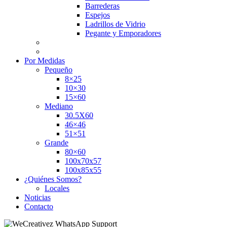
Barrederas
Espejos
Ladrillos de Vidrio
Pegante y Emporadores
Por Medidas
Pequeño
8×25
10×30
15×60
Mediano
30.5X60
46×46
51×51
Grande
80×60
100x70x57
100x85x55
¿Quiénes Somos?
Locales
Noticias
Contacto