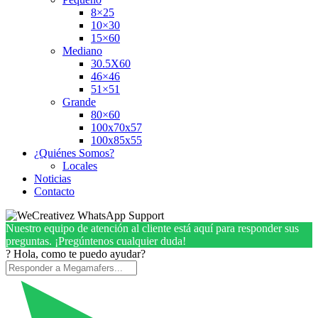
8×25
10×30
15×60
Mediano
30.5X60
46×46
51×51
Grande
80×60
100x70x57
100x85x55
¿Quiénes Somos?
Locales
Noticias
Contacto
Nuestro equipo de atención al cliente está aquí para responder sus
preguntas. ¡Pregúntenos cualquier duda!
? Hola, como te puedo ayudar?