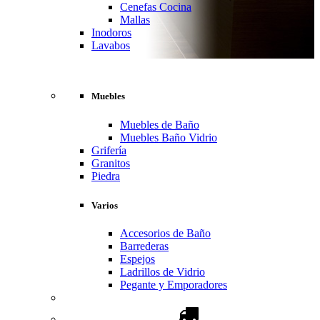
Cenefas Cocina
Mallas
Inodoros
Lavabos
Muebles
Muebles de Baño
Muebles Baño Vidrio
Grifería
Granitos
Piedra
Varios
Accesorios de Baño
Barrederas
Espejos
Ladrillos de Vidrio
Pegante y Emporadores