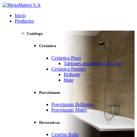
Inicio
Productos
Catálogo
Cerámica
Cerámica Pisos
Tablones amaderados 20 x 60
Cerámica Paredes
Brillante
Mate
Porcelanato
Porcelanato Brillantes
Porcelanato Mates
Decorativas
Cenefas Baño