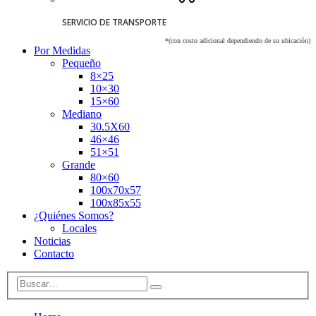
SERVICIO DE TRANSPORTE
*(con costo adicional dependiendo de su ubicación)
Por Medidas
Pequeño
8×25
10×30
15×60
Mediano
30.5X60
46×46
51×51
Grande
80×60
100x70x57
100x85x55
¿Quiénes Somos?
Locales
Noticias
Contacto