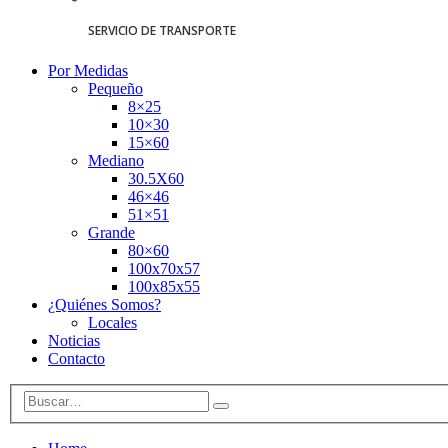
SERVICIO DE TRANSPORTE
Por Medidas
Pequeño
8×25
10×30
15×60
Mediano
30.5X60
46×46
51×51
Grande
80×60
100x70x57
100x85x55
¿Quiénes Somos?
Locales
Noticias
Contacto