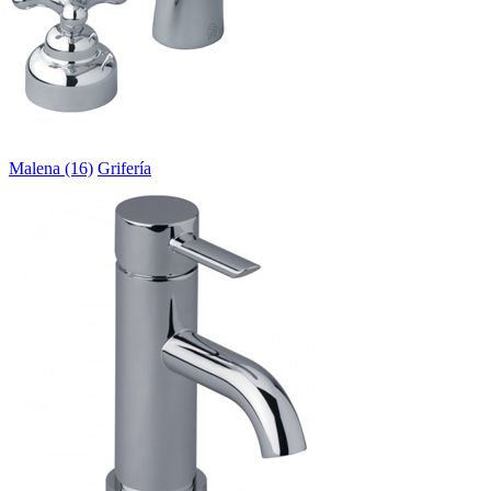
Malena (16)
Grifería