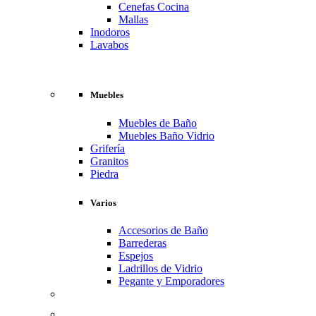
Cenefas Cocina
Mallas
Inodoros
Lavabos
Muebles
Muebles de Baño
Muebles Baño Vidrio
Grifería
Granitos
Piedra
Varios
Accesorios de Baño
Barrederas
Espejos
Ladrillos de Vidrio
Pegante y Emporadores