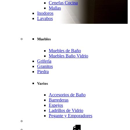
Cenefas Cocina
Mallas
Inodoros
Lavabos
Muebles
Muebles de Baño
Muebles Baño Vidrio
Grifería
Granitos
Piedra
Varios
Accesorios de Baño
Barrederas
Espejos
Ladrillos de Vidrio
Pegante y Emporadores