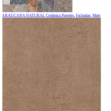
ARAUCANA NATURAL
Cerámica Paredes
,
Fachadas
,
Mate