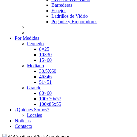
Barrederas
Espejos
Ladrillos de Vidrio
Pegante y Emporadores
Por Medidas
Pequeño
8×25
10×30
15×60
Mediano
30.5X60
46×46
51×51
Grande
80×60
100x70x57
100x85x55
¿Quiénes Somos?
Locales
Noticias
Contacto