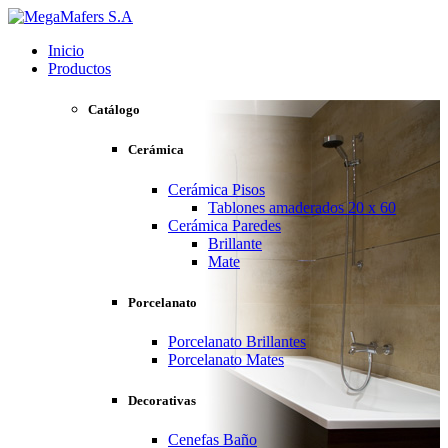
Inicio
Productos
Catálogo
Cerámica
Cerámica Pisos
Tablones amaderados 20 x 60
Cerámica Paredes
Brillante
Mate
Porcelanato
Porcelanato Brillantes
Porcelanato Mates
Decorativas
Cenefas Baño