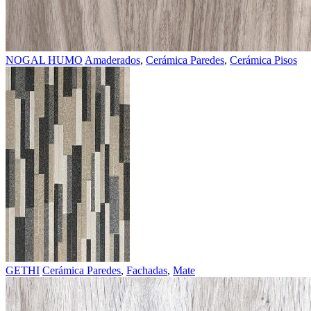
NOGAL HUMO
Amaderados
,
Cerámica Paredes
,
Cerámica Pisos
GETHI
Cerámica Paredes
,
Fachadas
,
Mate