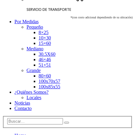
SERVICIO DE TRANSPORTE
*(con costo adicional dependiendo de su ubicación)
Por Medidas
Pequeño
8×25
10×30
15×60
Mediano
30.5X60
46×46
51×51
Grande
80×60
100x70x57
100x85x55
¿Quiénes Somos?
Locales
Noticias
Contacto