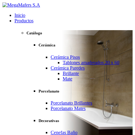
Inicio
Productos
Catálogo
Cerámica
Cerámica Pisos
Tablones amaderados 20 x 60
Cerámica Paredes
Brillante
Mate
Porcelanato
Porcelanato Brillantes
Porcelanato Mates
Decorativas
Cenefas Baño