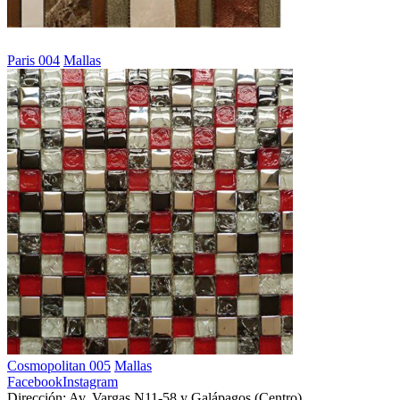
Paris 004
Mallas
Cosmopolitan 005
Mallas
Facebook
Instagram
Dirección: Av. Vargas N11-58 y Galápagos (Centro)