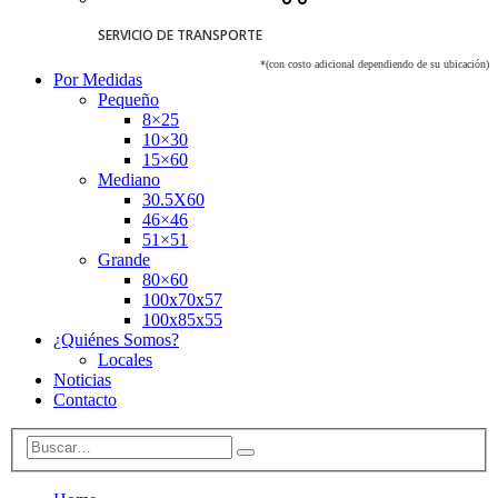
SERVICIO DE TRANSPORTE
*(con costo adicional dependiendo de su ubicación)
Por Medidas
Pequeño
8×25
10×30
15×60
Mediano
30.5X60
46×46
51×51
Grande
80×60
100x70x57
100x85x55
¿Quiénes Somos?
Locales
Noticias
Contacto