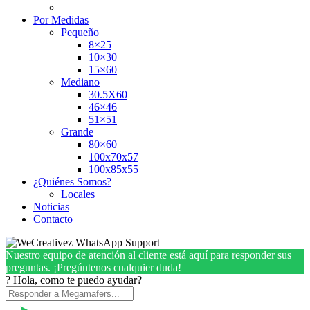
Por Medidas
Pequeño
8×25
10×30
15×60
Mediano
30.5X60
46×46
51×51
Grande
80×60
100x70x57
100x85x55
¿Quiénes Somos?
Locales
Noticias
Contacto
Nuestro equipo de atención al cliente está aquí para responder sus
preguntas. ¡Pregúntenos cualquier duda!
? Hola, como te puedo ayudar?