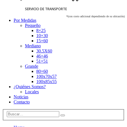
SERVICIO DE TRANSPORTE
*(con costo adicional dependiendo de su ubicación)
Por Medidas
Pequeño
8×25
10×30
15×60
Mediano
30.5X60
46×46
51×51
Grande
80×60
100x70x57
100x85x55
¿Quiénes Somos?
Locales
Noticias
Contacto