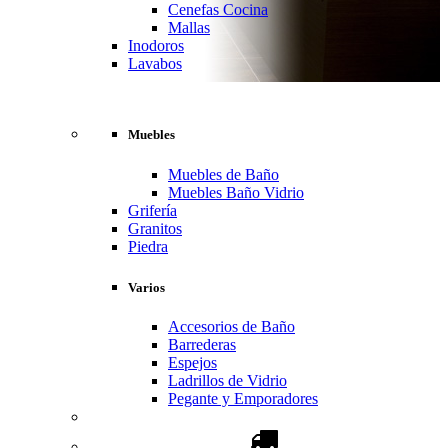
Cenefas Cocina
Mallas
Inodoros
Lavabos
Muebles
Muebles de Baño
Muebles Baño Vidrio
Grifería
Granitos
Piedra
Varios
Accesorios de Baño
Barrederas
Espejos
Ladrillos de Vidrio
Pegante y Emporadores