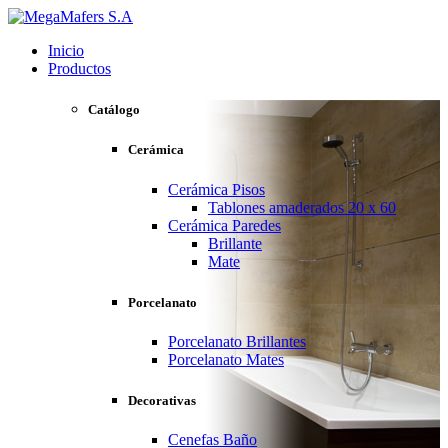
Inicio
Productos
Catálogo
Cerámica
Cerámica Pisos
Tablones amaderados 20 x 60
Cerámica Paredes
Brillante
Mate
Porcelanato
Porcelanato Brillantes
Porcelanato Mates
Decorativas
Cenefas Baño