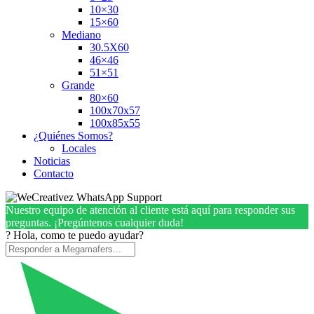
10×30
15×60
Mediano
30.5X60
46×46
51×51
Grande
80×60
100x70x57
100x85x55
¿Quiénes Somos?
Locales
Noticias
Contacto
Nuestro equipo de atención al cliente está aquí para responder sus
preguntas. ¡Pregúntenos cualquier duda!
? Hola, como te puedo ayudar?