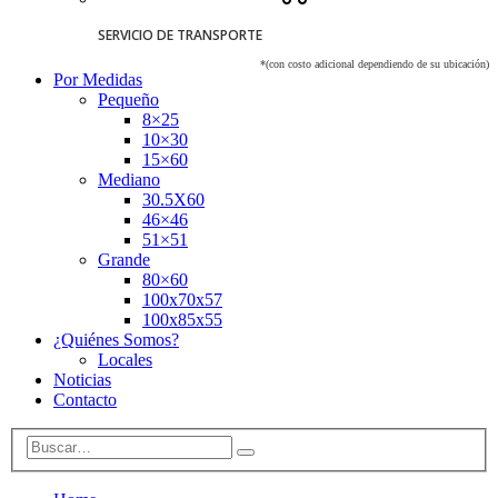
SERVICIO DE TRANSPORTE
*(con costo adicional dependiendo de su ubicación)
Por Medidas
Pequeño
8×25
10×30
15×60
Mediano
30.5X60
46×46
51×51
Grande
80×60
100x70x57
100x85x55
¿Quiénes Somos?
Locales
Noticias
Contacto