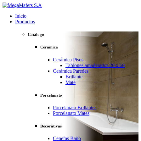
Inicio
Productos
Catálogo
Cerámica
Cerámica Pisos
Tablones amaderados 20 x 60
Cerámica Paredes
Brillante
Mate
Porcelanato
Porcelanato Brillantes
Porcelanato Mates
Decorativas
Cenefas Baño