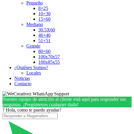
Pequeño
8×25
10×30
15×60
Mediano
30.5X60
46×46
51×51
Grande
80×60
100x70x57
100x85x55
¿Quiénes Somos?
Locales
Noticias
Contacto
Nuestro equipo de atención al cliente está aquí para responder sus
preguntas. ¡Pregúntenos cualquier duda!
? Hola, como te puedo ayudar?