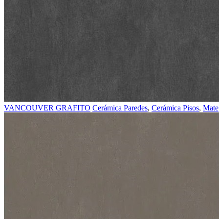
VANCOUVER GRAFITO
Cerámica Paredes
,
Cerámica Pisos
,
Mate