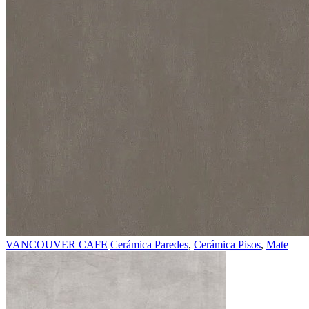
VANCOUVER CAFE
Cerámica Paredes
,
Cerámica Pisos
,
Mate