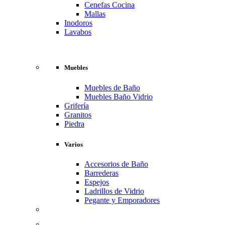
Cenefas Cocina
Mallas
Inodoros
Lavabos
Muebles
Muebles de Baño
Muebles Baño Vidrio
Grifería
Granitos
Piedra
Varios
Accesorios de Baño
Barrederas
Espejos
Ladrillos de Vidrio
Pegante y Emporadores