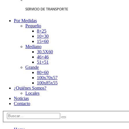
SERVICIO DE TRANSPORTE
Por Medidas
Pequeño
8×25
10×30
15×60
Mediano
30.5X60
46×46
51×51
Grande
80×60
100x70x57
100x85x55
¿Quiénes Somos?
Locales
Noticias
Contacto