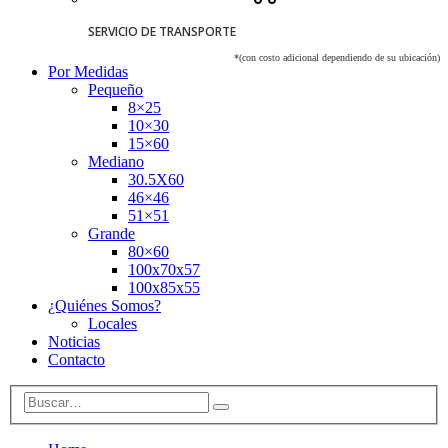
SERVICIO DE TRANSPORTE
*(con costo adicional dependiendo de su ubicación)
Por Medidas
Pequeño
8×25
10×30
15×60
Mediano
30.5X60
46×46
51×51
Grande
80×60
100x70x57
100x85x55
¿Quiénes Somos?
Locales
Noticias
Contacto