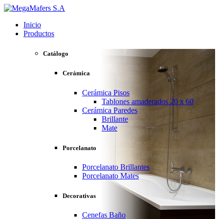
Inicio
Productos
Catálogo
Cerámica
Cerámica Pisos
Tablones amaderados 20 x 60
Cerámica Paredes
Brillante
Mate
Porcelanato
Porcelanato Brillantes
Porcelanato Mates
Decorativas
Cenefas Baño