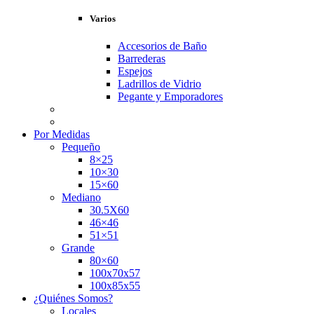
Varios
Accesorios de Baño
Barrederas
Espejos
Ladrillos de Vidrio
Pegante y Emporadores
Por Medidas
Pequeño
8×25
10×30
15×60
Mediano
30.5X60
46×46
51×51
Grande
80×60
100x70x57
100x85x55
¿Quiénes Somos?
Locales