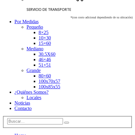
SERVICIO DE TRANSPORTE
*(con costo adicional dependiendo de su ubicación)
Por Medidas
Pequeño
8×25
10×30
15×60
Mediano
30.5X60
46×46
51×51
Grande
80×60
100x70x57
100x85x55
¿Quiénes Somos?
Locales
Noticias
Contacto