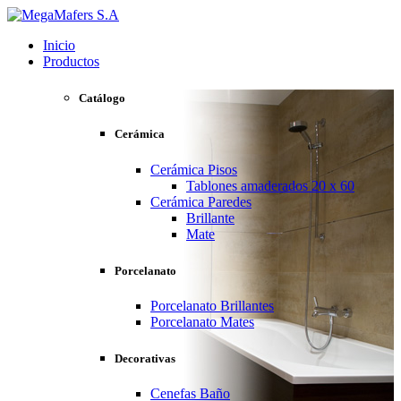
Inicio
Productos
Catálogo
Cerámica
Cerámica Pisos
Tablones amaderados 20 x 60
Cerámica Paredes
Brillante
Mate
Porcelanato
Porcelanato Brillantes
Porcelanato Mates
Decorativas
Cenefas Baño