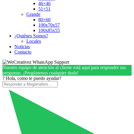
46×46
51×51
Grande
80×60
100x70x57
100x85x55
¿Quiénes Somos?
Locales
Noticias
Contacto
Nuestro equipo de atención al cliente está aquí para responder sus
preguntas. ¡Pregúntenos cualquier duda!
? Hola, como te puedo ayudar?