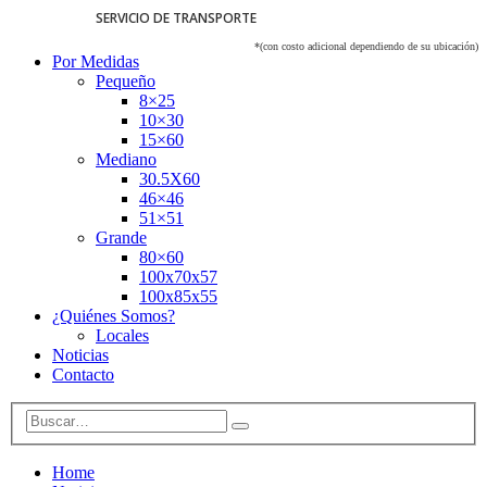
SERVICIO DE TRANSPORTE
*(con costo adicional dependiendo de su ubicación)
Por Medidas
Pequeño
8×25
10×30
15×60
Mediano
30.5X60
46×46
51×51
Grande
80×60
100x70x57
100x85x55
¿Quiénes Somos?
Locales
Noticias
Contacto
Home