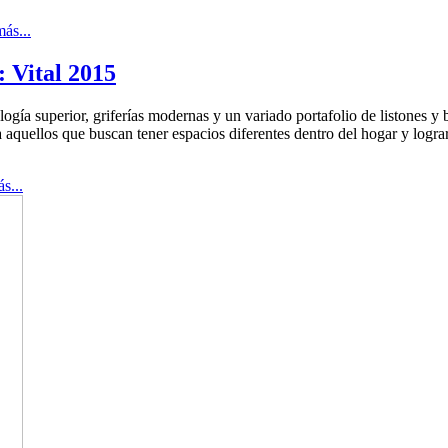
ás...
: Vital 2015
ogía superior, griferías modernas y un variado portafolio de listones y
aquellos que buscan tener espacios diferentes dentro del hogar y lograr l
s...