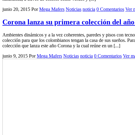
junio 20, 2015
Por
Mega Mafers
Noticias
noticia
0 Comentarios
Ver m
Corona lanza su primera colección del año
Ambientes dinámicos y a la vez coherentes, paredes y pisos con tecnol
colección para que los colombianos tengan la casa de sus sueños. Para 
colección que lanza este año Corona y la cual reúne en un [...]
junio 9, 2015
Por
Mega Mafers
Noticias
noticia
0 Comentarios
Ver má